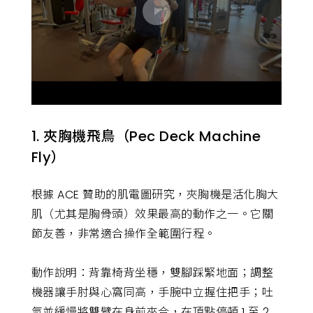
1. 夾胸機飛鳥（Pec Deck Machine
Fly）
根據 ACE 贊助的肌電圖研究，夾胸機是活化胸大
肌（尤其是胸骨頭）效果最高的動作之一。它關
節友善，非常適合操作全範圍行程。
動作說明：背靠椅背坐穩，雙腳踩緊地面；調整
機器讓手肘與心窩同高，手腕中立握住把手；吐
氣並緩慢將雙臂在身前夾合，在頂點停頓 1 至 2