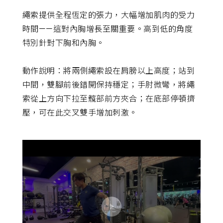
繩索提供全程恆定的張力，大幅增加肌肉的受力
時間——這對內胸增長至關重要。高到低的角度
特別針對下胸和內胸。
動作說明：將兩側繩索設在肩膀以上高度；站到
中間，雙腳前後錯開保持穩定；手肘微彎，將繩
索從上方向下拉至髖部前方夾合；在底部停頓擠
壓，可在此交叉雙手增加刺激。