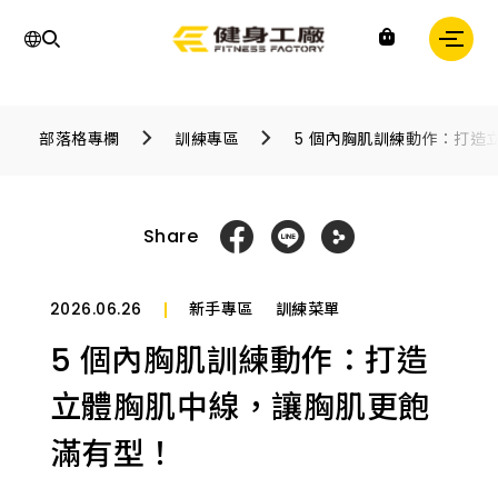
運
動,
部落格專欄
訓練專區
5 個內胸肌訓練動作：打造
健
身,
健
身
房,
Share
台
灣
健
身,
台
2026.06.26
新手專區
訓練菜單
灣
健
5 個內胸肌訓練動作：打造
身
中
心,
立體胸肌中線，讓胸肌更飽
運
動
滿有型！
中
心,
健