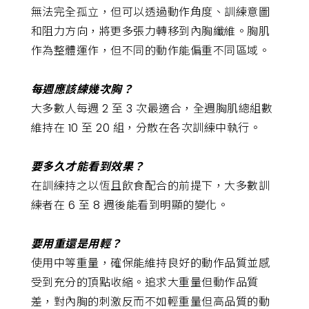
無法完全孤立，但可以透過動作角度、訓練意圖
和阻力方向，將更多張力轉移到內胸纖維。胸肌
作為整體運作，但不同的動作能偏重不同區域。
每週應該練幾次胸？
大多數人每週 2 至 3 次最適合，全週胸肌總組數
維持在 10 至 20 組，分散在各次訓練中執行。
要多久才能看到效果？
在訓練持之以恆且飲食配合的前提下，大多數訓
練者在 6 至 8 週後能看到明顯的變化。
要用重還是用輕？
使用中等重量，確保能維持良好的動作品質並感
受到充分的頂點收縮。追求大重量但動作品質
差，對內胸的刺激反而不如輕重量但高品質的動