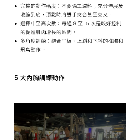
完整的動作幅度：不要偷工減料；充分伸展及
收縮到底，頂點時將雙手夾合甚至交叉。
選擇中至高次數：每組 8 至 15 次是較好控制
的促進肌肉增長的區間。
多角度訓練：結合平板、上斜和下斜的推胸和
飛鳥動作。
5 大內胸訓練動作