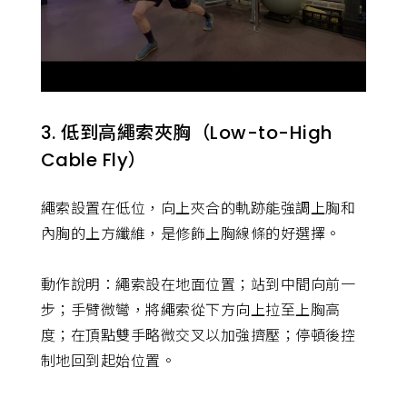
3. 低到高繩索夾胸（Low-to-High
Cable Fly）
繩索設置在低位，向上夾合的軌跡能強調上胸和
內胸的上方纖維，是修飾上胸線條的好選擇。
動作說明：繩索設在地面位置；站到中間向前一
步；手臂微彎，將繩索從下方向上拉至上胸高
度；在頂點雙手略微交叉以加強擠壓；停頓後控
制地回到起始位置。