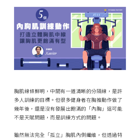
身
課
程,
重
訓,
肌
肉,
有
氧
運
動,
跑
步
機,
心
肺
運
動,
胸肌線條鮮明，中間有一道清晰的分隔線，是許
健
身
多人訓練的目標。但很多健身者在胸推動作做了
教
練,
幾年後，還是沒有發展出飽滿的「內胸」這可能
運
動
不是天賦問題，而是訓練方式的問題。
知
識,
營
雖然無法完全「孤立」胸肌內側纖維，但透過特
養