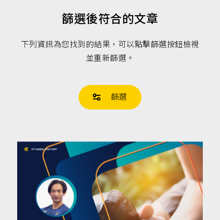
肉,
有
篩選後符合的文章
氧
運
動,
跑
下列資訊為您找到的結果，可以點擊篩選按鈕檢視
步
並重新篩選。
機,
心
肺
運
動,
篩選
健
身
教
練,
運
動
知
識,
營
養
知
識,
新
知,
營
養