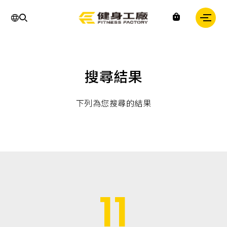
運
動,
健
身,
健
身
房,
台
灣
搜尋結果
健
身,
台
灣
下列為您搜尋的結果
健
身
中
心,
運
動
中
心,
健
身
11
課
程,
重
訓,
肌