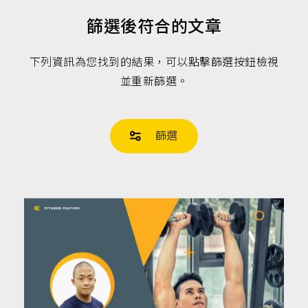
肉,
有
篩選後符合的文章
氧
運
動,
跑
下列資訊為您找到的結果，可以點擊篩選按鈕檢視
步
並重新篩選。
機,
心
肺
運
動,
篩選
健
身
教
練,
運
動
知
識,
營
養
知
識,
新
知,
營
養