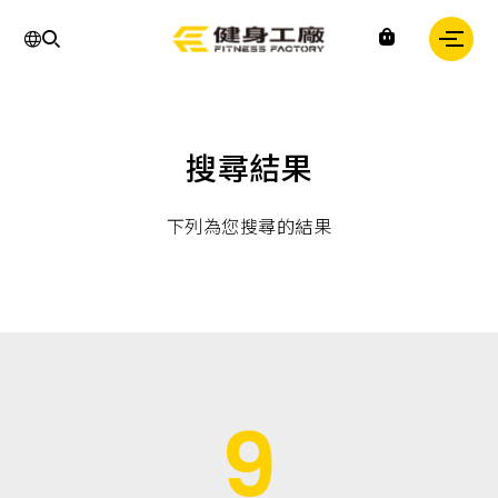
運
動,
健
身,
健
身
房,
台
灣
搜尋結果
健
身,
台
灣
下列為您搜尋的結果
健
身
中
心,
運
動
中
心,
健
身
9
課
程,
重
訓,
肌