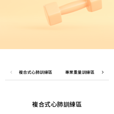
課
程,
重
訓,
肌
肉,
有
氧
運
動,
跑
步
機,
心
肺
運
動,
健
複合式心肺訓練區
專業重量訓練區
沐
身
教
練,
運
動
知
識,
複合式心肺訓練區
會
員
服