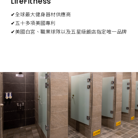
LifeFitness
Gymleco
✔美國運動科學體適能專家研發共同製造
✔德國健身品牌 - 40年的工法淬鍊
✔擁有50年專業設計經驗的健身器材品牌
✔全球最大健身器材供應商
✔透過高階3D軟體精準計算運動軌跡，呈現最符合
✔連續15年榮獲歐洲健身雜誌評選最佳重訓產品獎
✔北歐最大的培訓設備製造商之一
✔設計、製造、組裝全在義大利完成
✔五十多項美國專利
人體力學之訓練角度，增進運動表現
✔德國頂尖技術人員研發，從製造、生產到組裝全都
✔獨特器材設計，完美雕刻每一個肌群
✔製造與設計非常美觀，且訓練功能齊全、可靠，堪
✔美國白宮、職業球隊以及五星級飯店指定唯一品牌
✔NBA、MLB、NFL(美國國家美式足球聯盟)、NHL(美
在德國完成
稱是健身器材界中精品品牌之一
國國家冰球聯盟)、FBI指定使用品牌
✔有重訓器材界的法拉利之稱