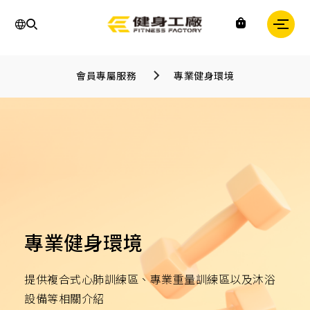
運
動,
會員專屬服務
專業健身環境
健
身,
健
身
房,
台
灣
健
身,
台
灣
健
身
中
心,
專業健身環境
運
動
中
提供複合式心肺訓練區、專業重量訓練區以及沐浴
心,
健
設備等相關介紹
身