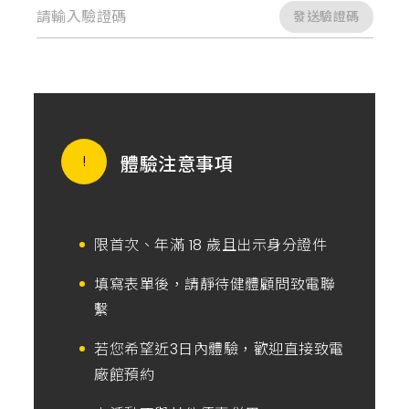
發送驗證碼
體驗注意事項
限首次、年滿 18 歲且出示身分證件
填寫表單後，請靜待健體顧問致電聯
繫
若您希望近3日內體驗，歡迎直接致電
廠館預約