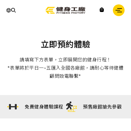
運
動,
健
身,
健
身
房,
台
灣
立即預約體驗
健
身,
台
灣
請填寫下方表單，立即展開您的健身行程！
健
身
*表單將於平日一~五匯入全國各廠館，請耐心等待健體
中
顧問致電聯繫*
心,
運
動
中
心,
健
身
免費健身體驗課程
預售廠館搶先參觀
課
程,
重
訓,
肌