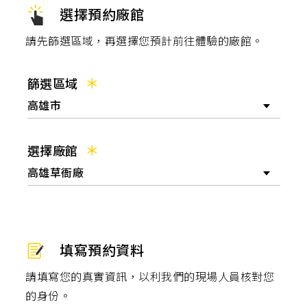
肉,
選擇預約廠館
有
氧
運
請先篩選區域，再選擇您預計前往體驗的廠館。
動,
跑
步
機,
篩選區域
心
肺
高雄市
運
動,
健
身
選擇廠館
教
練,
高雄草衙廠
運
動
知
識,
營
養
知
填寫預約資料
識,
請填寫您的真實資訊，以利我們的現場人員核對您
的身份。