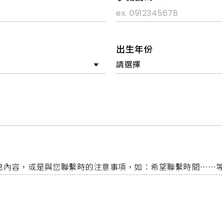
出生年份
請選擇
息內容，或是與您聯繫時的注意事項，如：希望聯繫時間⋯⋯