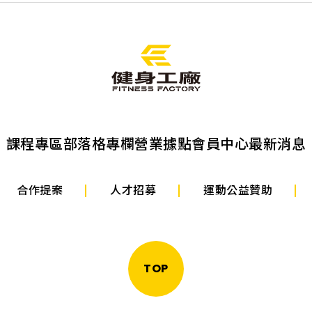
課程專區
部落格專欄
營業據點
會員中心
最新消息
合作提案
人才招募
運動公益贊助
TOP