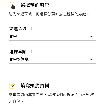
肉,
選擇預約廠館
有
氧
運
請先篩選區域，再選擇您預計前往體驗的廠館。
動,
跑
步
機,
篩選區域
心
肺
台中市
運
動,
健
身
選擇廠館
教
練,
台中水湳廠
運
動
知
識,
營
養
知
填寫預約資料
識,
請填寫您的真實資訊，以利我們的現場人員核對您
的身份。