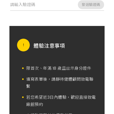
發送驗證碼
體驗注意事項
限首次、年滿 18 歲且出示身分證件
填寫表單後，請靜待健體顧問致電聯
繫
若您希望近3日內體驗，歡迎直接致電
廠館預約