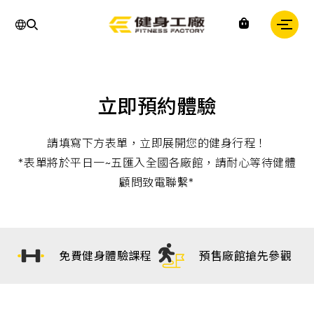
運
動,
健
身,
健
身
房,
台
灣
立即預約體驗
健
身,
台
灣
請填寫下方表單，立即展開您的健身行程！
健
身
*表單將於平日一~五匯入全國各廠館，請耐心等待健體
中
顧問致電聯繫*
心,
運
動
中
心,
健
身
免費健身體驗課程
預售廠館搶先參觀
課
程,
重
訓,
肌