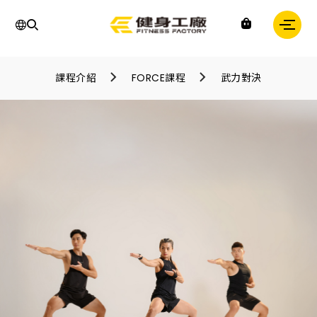
運
動,
課程介紹
FORCE課程
武力對決
健
身,
健
身
房,
台
灣
健
身,
台
灣
健
身
中
心,
運
動
中
心,
健
身