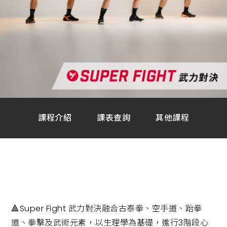
課
程,
重
訓,
肌
肉,
有
氧
運
動,
跑
步
機,
心
肺
課程介紹
課表查詢
其他課程
運
動,
健
身
教
練,
運
動
知
識,
會
🔺Super Fight 武力對決融合古泰拳、空手道、跆拳
員
服
道、拳擊及武術元素，以生理學為基礎，進行3階段心