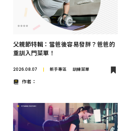
識,
新
知,
營
養
師
父親節特輯：當爸後容易發胖？爸爸的
重訓入門菜單！
2026.08.07
新手專區
訓練菜單
作者：