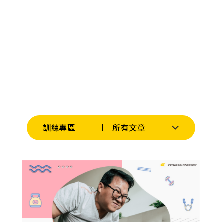
課
程,
重
訓,
肌
肉,
有
氧
運
動,
跑
步
機,
心
肺
運
訓練專區
所有文章
動,
健
身
教
練,
運
動
知
識,
營
養
知