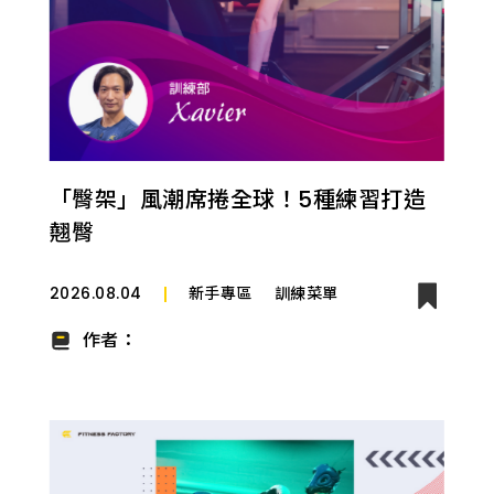
「臀架」風潮席捲全球！5種練習打造
翹臀
2026.08.04
新手專區
訓練菜單
作者：