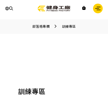
運
動,
部落格專欄
訓練專區
健
身,
健
身
房,
台
灣
健
身,
台
灣
健
身
中
心,
運
訓練專區
動
中
心,
健
身