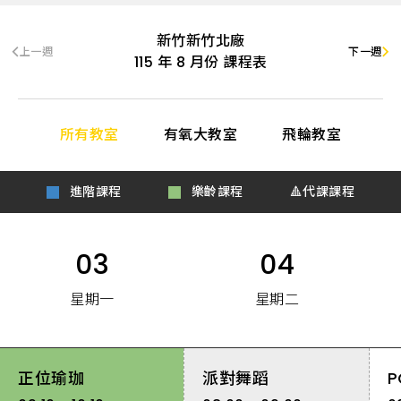
識,
會
員
新竹新竹北廠
服
上一週
下一週
務
115
年
8
月份 課程表
所有教室
有氧大教室
飛輪教室
進階課程
樂齡課程
🔺代課課程
03
04
星期一
星期二
正位瑜珈
派對舞蹈
P