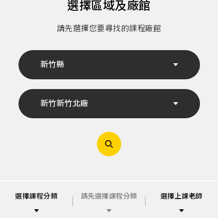
中
選擇區域及廠館
心,
健
身
請先選擇您要尋找的課程廠館
課
程,
重
訓,
肌
新竹縣
肉,
有
氧
運
動,
新竹新竹北廠
跑
步
機,
心
肺
運
動,
健
身
教
練,
運
選擇課程分類
請先選擇課程分類
選擇上課老師
動
知