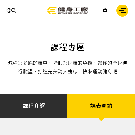
運
課程專區
動,
健
身,
減輕您多餘的體重，降低您身體的負擔，讓你的全身進
健
身
行雕塑，打造完美動人曲線，快來運動健身吧
房,
台
灣
健
身,
台
灣
課程介紹
課表查詢
健
身
中
心,
運
動