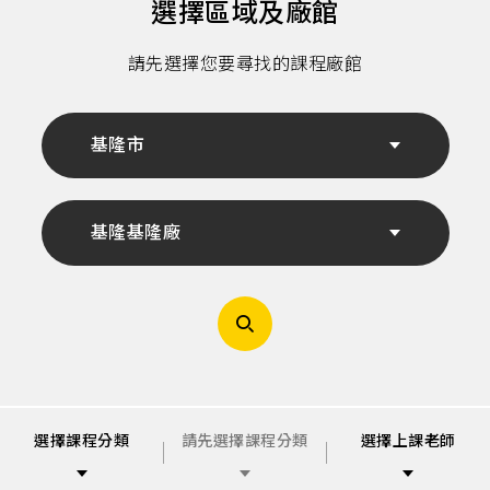
中
選擇區域及廠館
心,
健
身
請先選擇您要尋找的課程廠館
課
程,
重
訓,
肌
基隆市
肉,
有
氧
運
動,
基隆基隆廠
跑
步
機,
心
肺
運
動,
健
身
教
練,
運
選擇課程分類
請先選擇課程分類
選擇上課老師
動
知