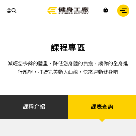
運
課程專區
動,
健
身,
減輕您多餘的體重，降低您身體的負擔，讓你的全身進
健
身
行雕塑，打造完美動人曲線，快來運動健身吧
房,
台
灣
健
身,
台
灣
課程介紹
課表查詢
健
身
中
心,
運
動