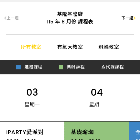
識,
會
員
基隆基隆廠
服
上一週
下一週
務
115
年
8
月份 課程表
所有教室
有氧大教室
飛輪教室
進階課程
樂齡課程
🔺代課課程
03
04
星期一
星期二
iPARTY愛派對
基礎瑜珈