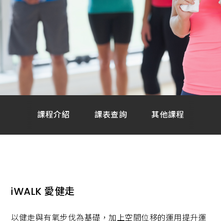
課
程,
重
訓,
肌
肉,
有
氧
運
動,
跑
步
機,
心
肺
課程介紹
課表查詢
其他課程
運
動,
健
身
教
練,
運
動
知
iWALK 愛健走
識,
會
員
服
以健走與有氧步伐為基礎，加上空間位移的運用提升運