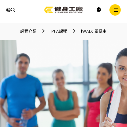
運
動,
課程介紹
IPFA課程
iWALK 愛健走
健
身,
健
身
房,
台
灣
健
身,
台
灣
健
身
中
心,
運
動
中
心,
健
身