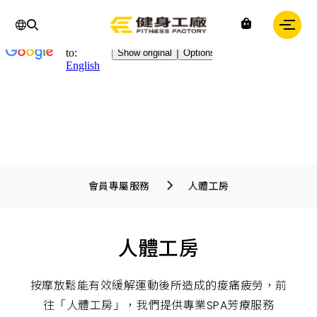
Chinese
IN
Fitness
factory
｜
健
身
工
廠
會員專屬服務
人體工房
人體工房
按摩放鬆能有效緩解運動後所造成的痠痛疲勞，前
往「人體工房」，我們提供專業SPA芳療服務