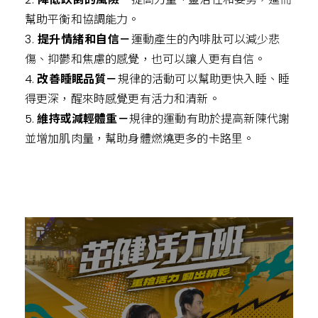
幫助平衡和協調能力。
3.
提升情緒和自信－
運動產生的內啡肽可以減少悲
傷、抑鬱和焦慮的感覺，也可以讓人更有自信。
4.
改善睡眠品質－
規律的活動可以幫助更快入睡、睡
得更深，醒來時感覺更有活力和清新。
5.
維持或減輕體重－
規律的運動有助於提高新陳代謝
並增加肌肉量，幫助身體燃燒更多的卡路里。