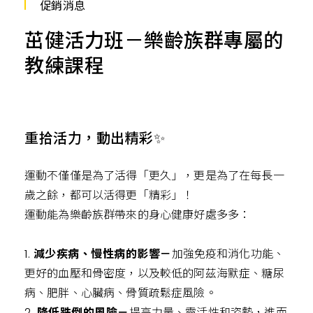
肉,
促銷消息
有
氧
茁健活力班－樂齡族群專屬的
運
動,
教練課程
跑
步
機,
心
肺
運
動,
重拾活力，動出精彩✨
健
身
網
紅
運動不僅僅是為了活得「更久」，更是為了在每長一
歲之餘，都可以活得更「精彩」！
運動能為樂齡族群帶來的身心健康好處多多：
1.
減少疾病、慢性病的影響－
加強
免疫和消化功能、
更好的血壓和骨密度，以及較低的阿茲海默症、糖尿
病、肥胖、心臟病、骨質疏鬆症風險。
2.
降低跌倒的風險－
提高力量、靈活性和姿勢，進而