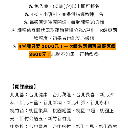
💪 免入會，50歲(含)以上即可報名
💪 4~6人小班制，並提供指導教練一名
💪 每週固定時間開課，每堂課程60分鐘
💪 課程依身體狀況及運動習慣分為A茁壯、B健康兩
種程度，
初學者也能安心鍛鍊
💪
4堂課只要 2000元！一次報名兩期再享優惠價
3500元！
心動不如馬上行動😍😍
【開課廠館】
北北基：台北健康、台北萬隆、台北長春、新北汐
科、新北三重、新北新埔、新北七張、新北永和
桃竹苗：桃園復興、桃園經國、桃園中壢、桃園正
光、新竹公道五、新竹新竹北
中彰投：台中豐原、
台中松竹、彰化金馬、彰化員林