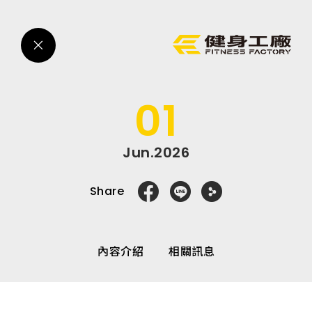
運
動,
健
身,
健
身
房,
台
灣
01
健
身,
台
灣
健
Jun.2026
身
中
心,
Share
運
動
中
心,
健
身
內容介紹
相關訊息
課
程,
重
訓,
肌