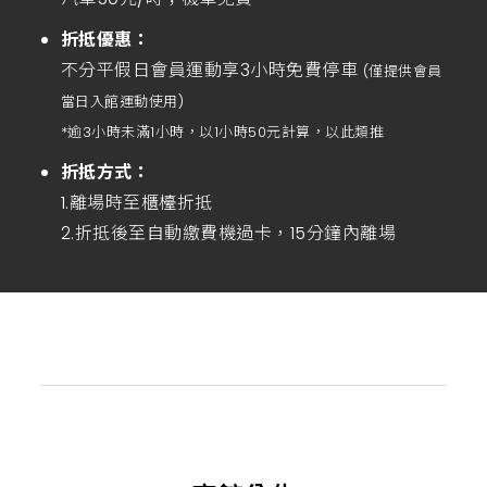
折抵優惠：
不分平假日會員運動享3小時免費停車
(僅提供會員
當日入館運動使用)
*逾3小時未滿1小時，以1小時50元計算，以此類推
折抵方式：
1.離場時至櫃檯折抵
2.折抵後至自動繳費機過卡，15分鐘內離場