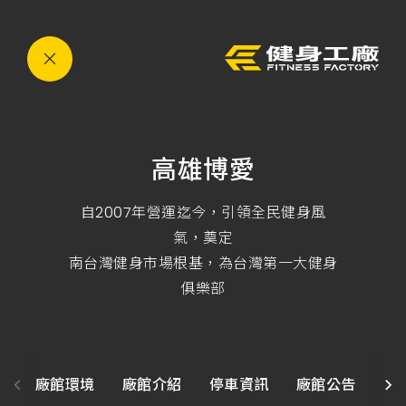
運
eyJ0eXAiOiJKV1QiLCJhbGciOiJIUzI1NiJ9.eyJzdWI
動,
健
身,
健
身
房,
台
灣
健
身,
高雄博愛
台
灣
健
身
自2007年營運迄今，引領全民健身風
中
氣，奠定
心,
運
南台灣健身市場根基，為台灣第一大健身
動
中
俱樂部
心,
健
身
課
程,
重
訓,
廠館環境
廠館介紹
停車資訊
廠館公告
課
肌