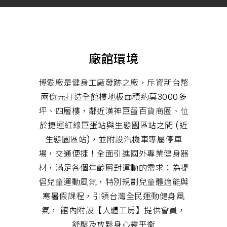
肉,
有
氧
運
動,
跑
步
廠館環境
機,
心
肺
博愛廠是健身工廠發跡之廠，斥資新台幣
運
動,
兩億元打造全館樓地板面積約莫3000多
健
身
坪、四層樓，鄰近漢神巨蛋百貨商圈、位
教
練,
於捷運紅線巨蛋站與生態園區站之間 (近
在
生態園區站)，並附設汽機車專屬停車
地
健
場，交通便捷！全面引進國外專業健身器
身
房
材，滿足各個年齡層對運動的需求；為提
倡兒童運動風氣，特別規劃兒童體適能與
寒暑假課程，引領台灣全民運動健身風
氣， 館內附設【人體工房】提供會員，
舒壓及放鬆身心靈平衡