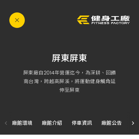
運
eyJ0eXAiOiJKV1QiLCJhbGciOiJIUzI1NiJ9.eyJzdWI
動,
健
身,
健
身
房,
台
灣
健
身,
屏東屏東
台
灣
健
身
屏東廠自2014年營運迄今，為深耕、回饋
中
南台灣，跨越高屏溪，將運動健身觸角延
心,
運
伸至屏東
動
中
心,
健
身
課
程,
廠館環境
廠館介紹
停車資訊
廠館公告
課
重
訓,
肌