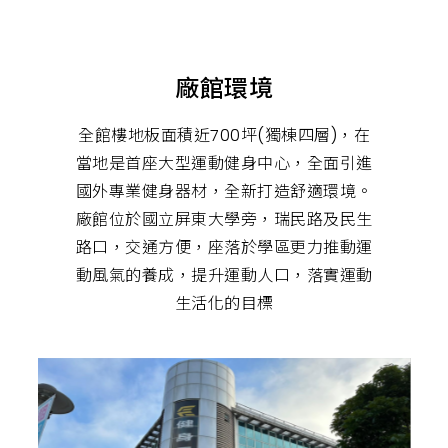
肉,
有
氧
運
動,
廠館環境
跑
步
機,
心
全館樓地板面積近700坪(獨棟四層)，在
肺
當地是首座大型運動健身中心，全面引進
運
動,
國外專業健身器材，全新打造舒適環境。
健
身
廠館位於國立屏東大學旁，瑞民路及民生
教
練,
路口，交通方便，座落於學區更力推動運
在
動風氣的養成，提升運動人口，落實運動
地
健
生活化的目標
身
房