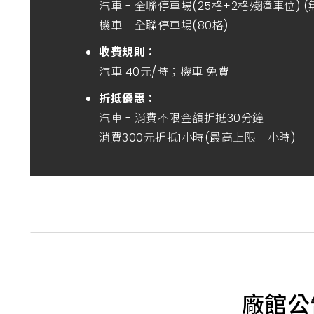
汽車 - 全聯停車場(25格+2格殘障車位) 
機車 - 全聯停車場(80格)
收費規則：
汽車 40元/時；機車 免費
折抵優惠：
汽車 - 消費不限金額折抵30分鐘
消費300元折抵1小時(最高上限一小時)
廠館公