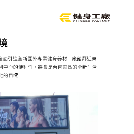
bS50d1wvIiwibmFtZSI6InBhdHJpY2V3YW5nQHB3aW5kL
境
，全面引進全新國外專業健身器材。廠館鄰近東
利中心的便利性，將會是台南東區的全新生活
化的目標