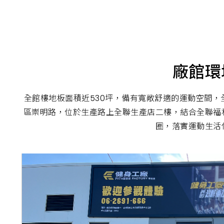
iOiJodHRwczpcL1wvd3d3LmZpdG5lc3NmYWN0b3J5LmNv
廠館環
全館樓地板面積近530坪，備有寬敞舒適的運動空間
區崇明路，位於生產路上全聯生產店二樓，結合全聯福
圈，落實運動生活