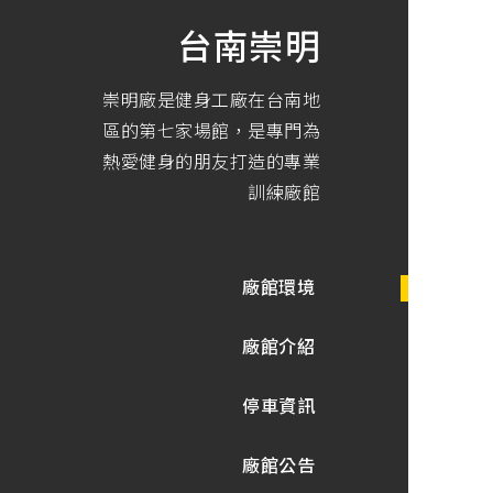
肉,
有
台南崇明
氧
運
動,
跑
崇明廠是健身工廠在台南地
步
機,
區的第七家場館，是專門為
心
熱愛健身的朋友打造的專業
肺
運
訓練廠館
動,
健
身
教
練,
廠館環境
在
地
健
身
廠館介紹
房
停車資訊
廠館公告