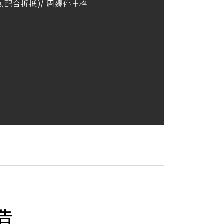
(無配合折抵)/ 周邊停車格
告