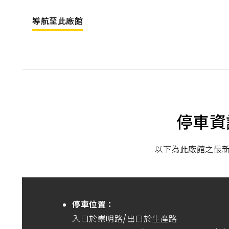
導航至此廠館
停車資
以下為此廠館之最
停車位置：
入口於崇明路/出口於生產路