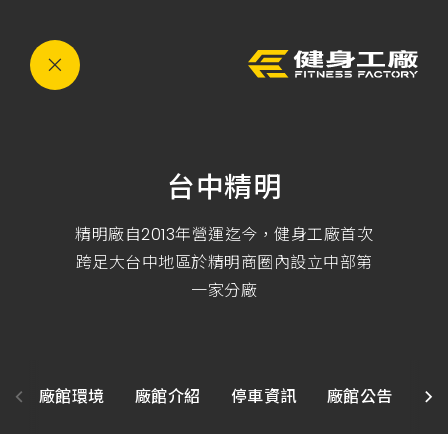
運
eyJ0eXAiOiJKV1QiLCJhbGciOiJIUzI1NiJ9.eyJzdWI
動,
健
身,
健
身
房,
台
灣
健
身,
台中精明
台
灣
健
身
精明廠自2013年營運迄今，健身工廠首次
中
跨足大台中地區於精明商圈內設立中部第
心,
運
一家分廠
動
中
心,
健
身
課
程,
廠館環境
廠館介紹
停車資訊
廠館公告
課
重
訓,
肌