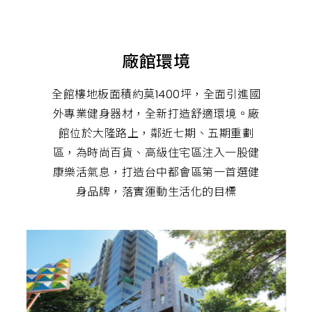
肉,
有
氧
運
動,
廠館環境
跑
步
機,
心
全館樓地板面積約莫1400坪，全面引進國
肺
外專業健身器材，全新打造舒適環境。廠
運
動,
館位於大隆路上，鄰近七期、五期重劃
健
身
區，為時尚百貨、高級住宅區注入一股健
教
練,
康樂活氣息，打造台中都會區第一首選健
在
身品牌，落實運動生活化的目標
地
健
身
房