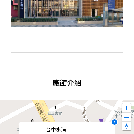
廠館介紹
×
台中水湳