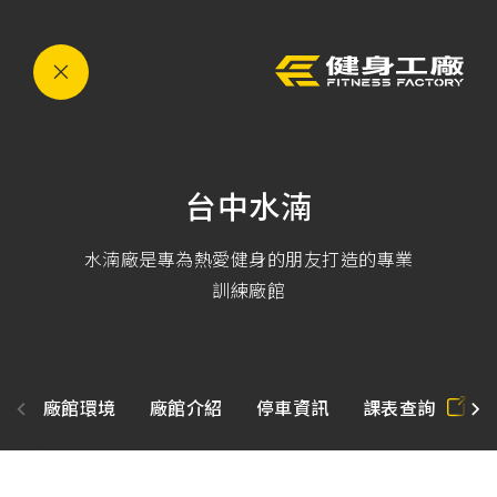
運
eyJ0eXAiOiJKV1QiLCJhbGciOiJIUzI1NiJ9.eyJzdWI
動,
健
身,
健
身
房,
台
灣
健
身,
台中水湳
台
灣
健
身
水湳廠是專為熱愛健身的朋友打造的專業
中
訓練廠館
心,
運
動
中
心,
健
身
廠館環境
廠館介紹
停車資訊
課表查詢
課
程,
重
訓,
肌