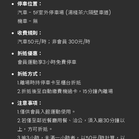
停車位置：
汽車 - 5F室外停車場 (湯棧茶六隔壁車道)
機車 - 無
收費規則：
汽車50元/時；非會員 300元/時
折抵優惠：
會員運動享3小時免費停車
折抵方式：
1.離場時持停車卡至櫃台折抵
2.折抵後至自動繳費機過卡，15分鐘內離場
注意事項：
1.僅供會員入館運動使用。
2.若僅至鄰近餐廳用餐、洽公，須入廠30分鐘以
上，方可折抵。
3.逾3小時，未滿一小時者，以50元/時計算，以